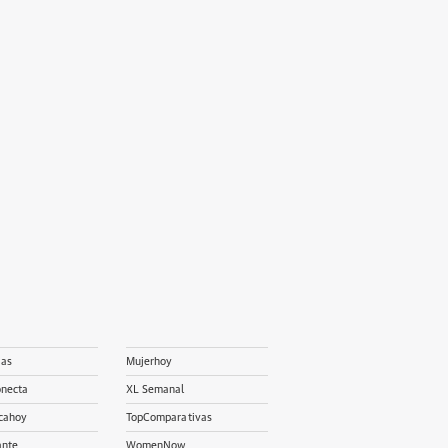
ias
Mujerhoy
onecta
XL Semanal
cahoy
TopComparativas
ante
WomenNow