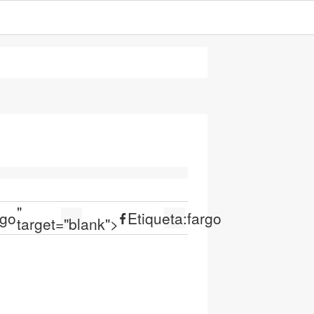
"
rgo
Etiqueta:
fargo
target="blank">