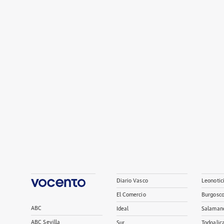
Diario Vasco
Leonotic
El Comercio
Burgosc
ABC
Ideal
Salaman
ABC Sevilla
Sur
Todoalic