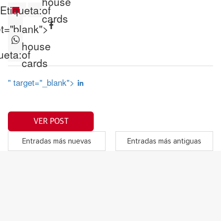
house
Etiqueta:
of
cards
et="blank">
house
ueta:
of
cards
" target="_blank">
VER POST
Entradas más nuevas
Entradas más antiguas