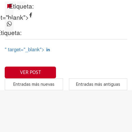
Etiqueta:
et="blank">
tiqueta:
" target="_blank">
VER POST
Entradas más nuevas
Entradas más antiguas