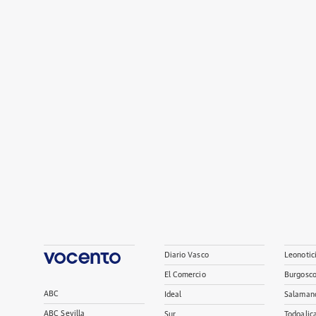
Diario Vasco
Leonotic
El Comercio
Burgosc
ABC
Ideal
Salaman
ABC Sevilla
Sur
Todoalic