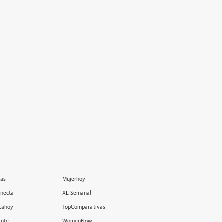
ias
Mujerhoy
onecta
XL Semanal
cahoy
TopComparativas
ante
WomenNow