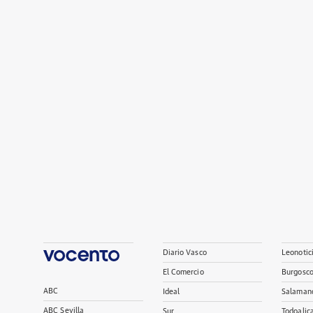
Diario Vasco
Leonotic
El Comercio
Burgosc
ABC
Ideal
Salaman
ABC Sevilla
Sur
Todoalic