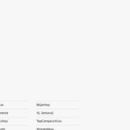
ias
Mujerhoy
onecta
XL Semanal
cahoy
TopComparativas
ante
WomenNow