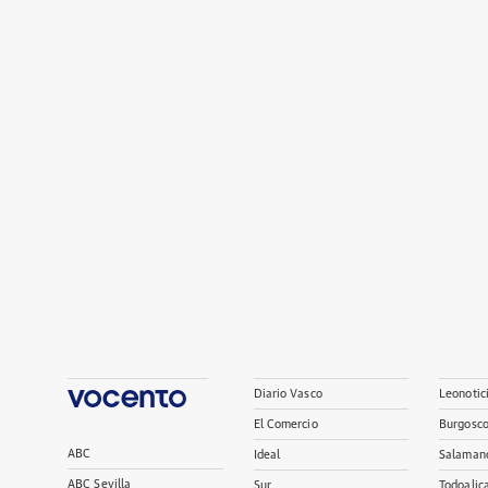
Diario Vasco
Leonotic
El Comercio
Burgosc
ABC
Ideal
Salaman
ABC Sevilla
Sur
Todoalic