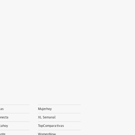
ias
Mujerhoy
onecta
XL Semanal
cahoy
TopComparativas
ante
WomenNow