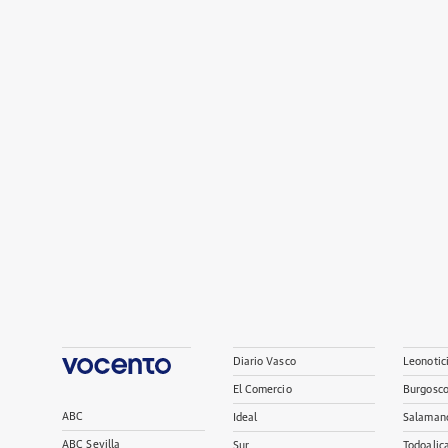
Diario Vasco
Leonotic
El Comercio
Burgosc
ABC
Ideal
Salaman
ABC Sevilla
Sur
Todoalic