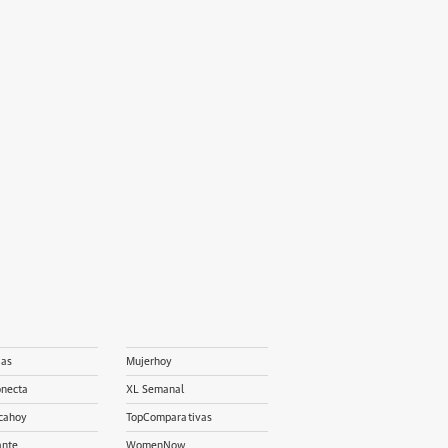
ias
Mujerhoy
onecta
XL Semanal
cahoy
TopComparativas
ante
WomenNow