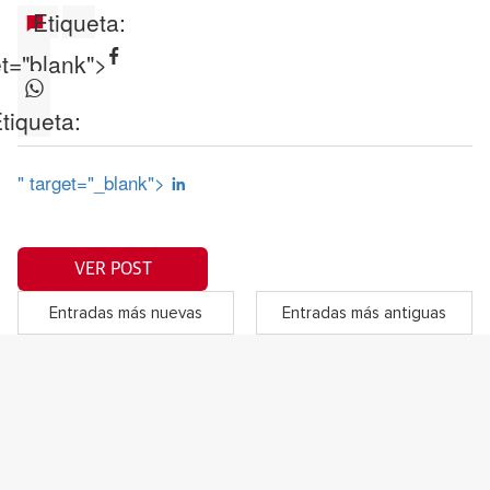
Etiqueta:
et="blank">
tiqueta:
" target="_blank">
VER POST
Entradas más nuevas
Entradas más antiguas