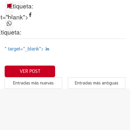
Etiqueta:
et="blank">
tiqueta:
" target="_blank">
VER POST
Entradas más nuevas
Entradas más antiguas