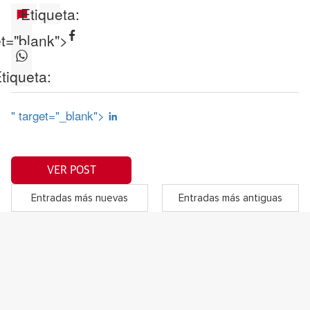
Etiqueta:
et="blank">
tiqueta:
" target="_blank">
VER POST
Entradas más nuevas
Entradas más antiguas