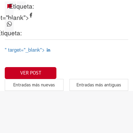
Etiqueta:
et="blank">
tiqueta:
" target="_blank">
VER POST
Entradas más nuevas
Entradas más antiguas