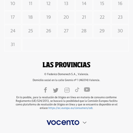
10
11
12
13
14
15
16
17
18
19
20
21
22
23
24
25
26
27
28
29
30
31
© Federico Domenech S.A., Valencia.
Domicilio social en la calle Gremis nº 1 (46014) Valencia.
En lo posible, para la resolución de litigios en línea en materia de consumo conforme
Reglamento (UE) 524/2013, se buscará la posibilidad que la Comisión Europea facilita
como plataforma de resolución de litigios en línea y que se encuentra disponible en el
enlace
https://ec.europa.eu/consumers/odr
.