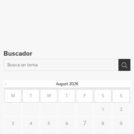
Buscador
August
2026
M
T
W
T
F
S
S
1
2
7
3
4
5
6
8
9