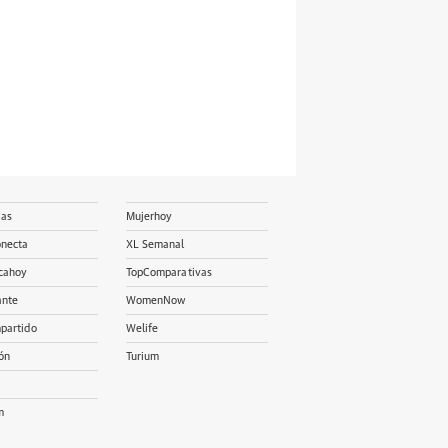
ias
Mujerhoy
onecta
XL Semanal
cahoy
TopComparativas
ante
WomenNow
partido
Welife
ón
Turium
m