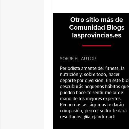
Otro sitio más de
Comunidad Blogs
lasprovincias.es
SOBRE EL AUTOR
Periodista amante del fitness, la
nutrición y, sobre todo, hacer
deporte por diversión. En este blo
descubrirás pequeños hábitos que
pueden hacerte sentir mejor de
mano de los mejores expertos.
Recuerda: las lágrimas te darán
compasión, pero el sudor te dará
resultados. @alejandrmarti