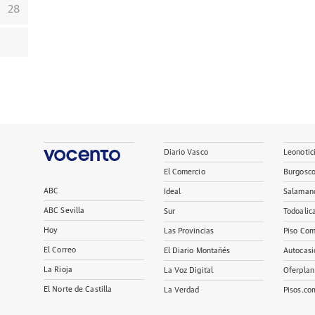
28
Diario Vasco
Leonotic
El Comercio
Burgosc
ABC
Ideal
Salaman
ABC Sevilla
Sur
Todoalic
Hoy
Las Provincias
Piso Com
El Correo
El Diario Montañés
Autocasi
La Rioja
La Voz Digital
Oferplan
El Norte de Castilla
La Verdad
Pisos.co