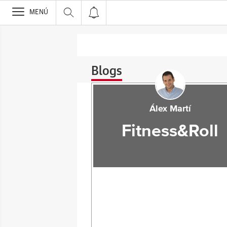
>
MENÚ
Blogs
Álex Martí
Fitness&Roll