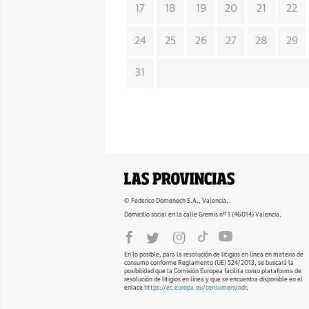
17
18
19
20
21
22
24
25
26
27
28
29
31
© Federico Domenech S.A., Valencia.
Domicilio social en la calle Gremis nº 1 (46014) Valencia.
En lo posible, para la resolución de litigios en línea en materia de
consumo conforme Reglamento (UE) 524/2013, se buscará la
posibilidad que la Comisión Europea facilita como plataforma de
resolución de litigios en línea y que se encuentra disponible en el
enlace
https://ec.europa.eu/consumers/odr
.