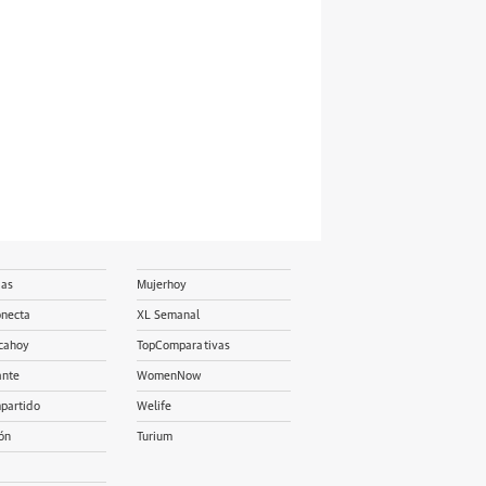
ias
Mujerhoy
onecta
XL Semanal
cahoy
TopComparativas
ante
WomenNow
partido
Welife
ón
Turium