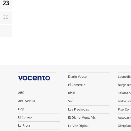
23
30
Diario Vasco
Leonotic
El Comercio
Burgosc
ABC
Ideal
Salaman
ABC Sevilla
Sur
Todoalic
Hoy
Las Provincias
Piso Com
El Correo
El Diario Montañés
Autocasi
La Rioja
La Voz Digital
Oferplan