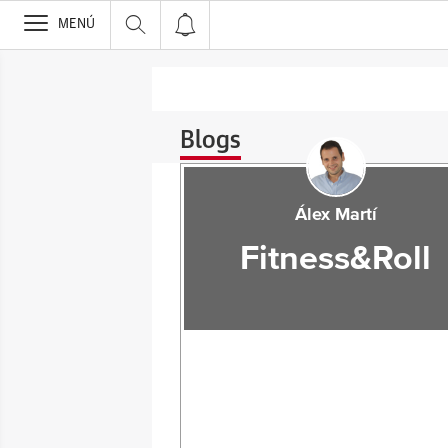
>
MENÚ
Blogs
Álex Martí
Fitness&Roll