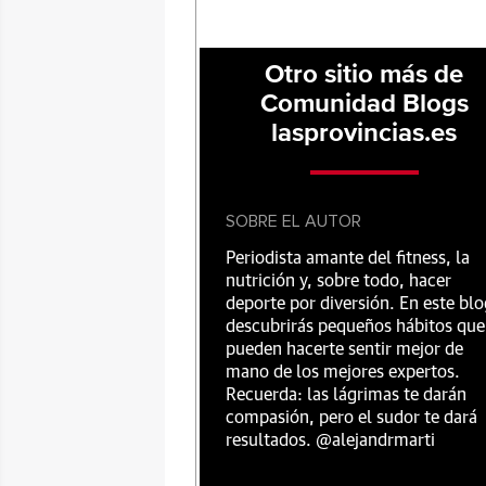
Otro sitio más de
Comunidad Blogs
lasprovincias.es
SOBRE EL AUTOR
Periodista amante del fitness, la
nutrición y, sobre todo, hacer
deporte por diversión. En este blo
descubrirás pequeños hábitos que
pueden hacerte sentir mejor de
mano de los mejores expertos.
Recuerda: las lágrimas te darán
compasión, pero el sudor te dará
resultados. @alejandrmarti