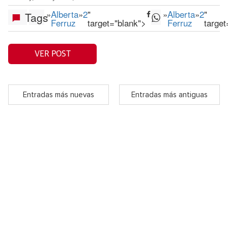
»
Alberta
»
2
"
»
Alberta
»
2
"
Tags
Ferruz
target="blank">
Ferruz
target
VER POST
Entradas más nuevas
Entradas más antiguas