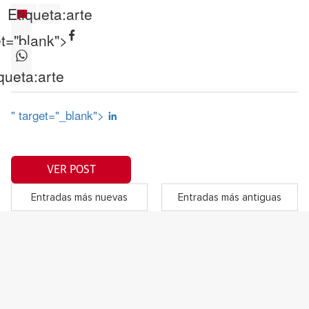
Etiqueta:
arte
et="blank">
queta:
arte
" target="_blank">
VER POST
Entradas más nuevas
Entradas más antiguas