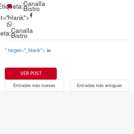
Canalla
Etiqueta:
Bistro
et="blank">
Canalla
eta:
Bistro
" target="_blank">
VER POST
Entradas más nuevas
Entradas más antiguas