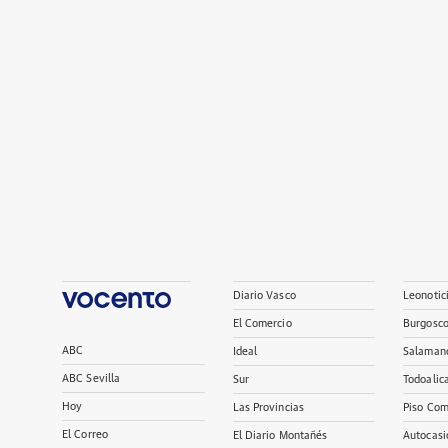
Diario Vasco
Leonotic
El Comercio
Burgosc
ABC
Ideal
Salaman
ABC Sevilla
Sur
Todoalic
Hoy
Las Provincias
Piso Com
El Correo
El Diario Montañés
Autocasi