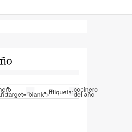
año
nero
"
cocinero
Etiqueta:
año
target="blank">
del año