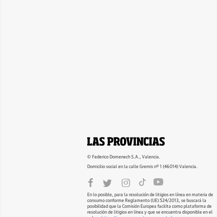
© Federico Domenech S.A., Valencia.
Domicilio social en la calle Gremis nº 1 (46014) Valencia.
En lo posible, para la resolución de litigios en línea en materia de
consumo conforme Reglamento (UE) 524/2013, se buscará la
posibilidad que la Comisión Europea facilita como plataforma de
resolución de litigios en línea y que se encuentra disponible en el