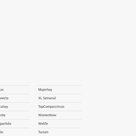
ias
Mujerhoy
onecta
XL Semanal
cahoy
TopComparativas
ante
WomenNow
partido
Welife
ón
Turium