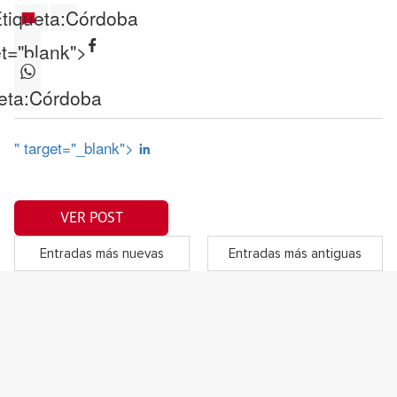
tiqueta:
Córdoba
et="blank">
eta:
Córdoba
" target="_blank">
VER POST
Entradas más nuevas
Entradas más antiguas