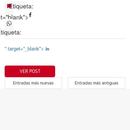
Etiqueta:
et="blank">
tiqueta:
" target="_blank">
VER POST
Entradas más nuevas
Entradas más antiguas