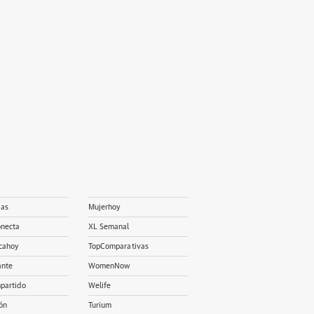
ias
Mujerhoy
onecta
XL Semanal
cahoy
TopComparativas
ante
WomenNow
partido
Welife
ón
Turium