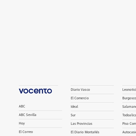
Diario Vasco
Leonotic
El Comercio
Burgosc
ABC
Ideal
Salaman
ABC Sevilla
Sur
Todoalic
Hoy
Las Provincias
Piso Com
El Correo
El Diario Montañés
Autocasi