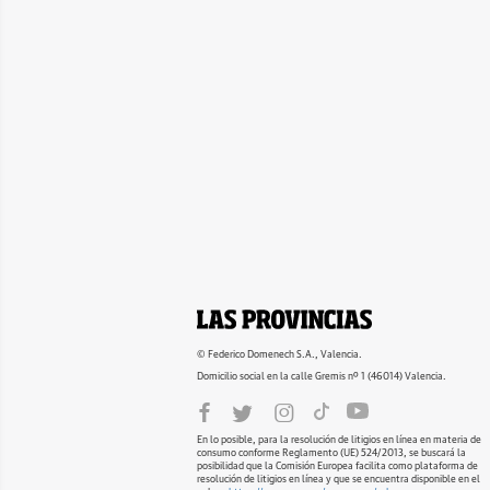
© Federico Domenech S.A., Valencia.
Domicilio social en la calle Gremis nº 1 (46014) Valencia.
En lo posible, para la resolución de litigios en línea en materia de
consumo conforme Reglamento (UE) 524/2013, se buscará la
posibilidad que la Comisión Europea facilita como plataforma de
resolución de litigios en línea y que se encuentra disponible en el