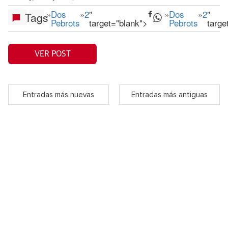
»
Dos
»
2
"
»
Dos
»
2
"
Tags
Pebrots
target="blank">
Pebrots
targe
VER POST
Entradas más nuevas
Entradas más antiguas