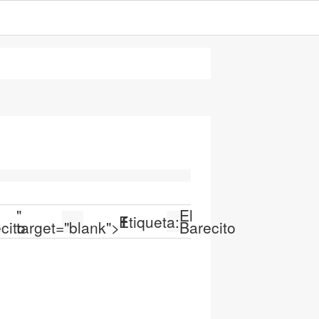
"
El
Etiqueta:
cito
target="blank">
Barecito