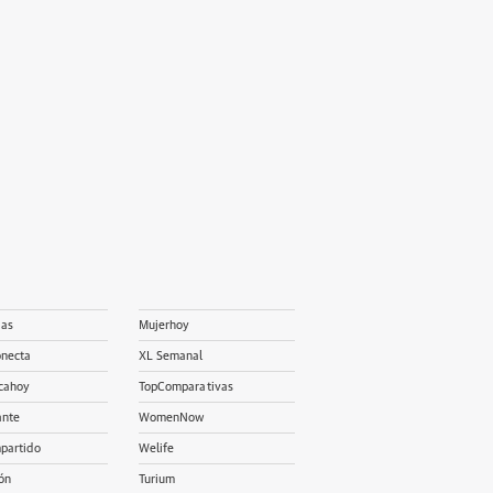
ias
Mujerhoy
onecta
XL Semanal
cahoy
TopComparativas
ante
WomenNow
partido
Welife
ón
Turium