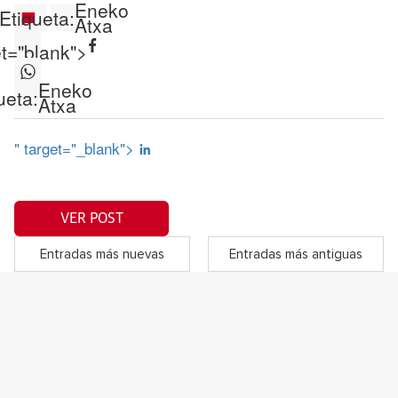
Eneko
Etiqueta:
Atxa
et="blank">
Eneko
ueta:
Atxa
" target="_blank">
VER POST
Entradas más nuevas
Entradas más antiguas