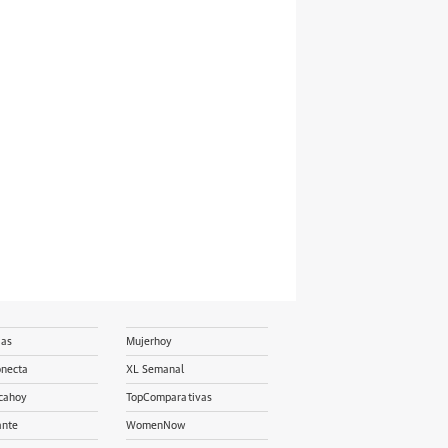
ias
Mujerhoy
onecta
XL Semanal
cahoy
TopComparativas
ante
WomenNow