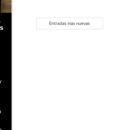
,
Entradas más nuevas
as
y
l
a