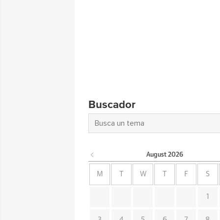
Buscador
August
2026
M
T
W
T
F
S
1
3
4
5
6
7
8