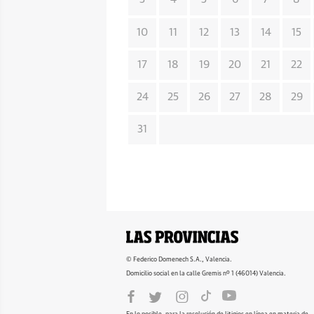
10
11
12
13
14
15
17
18
19
20
21
22
24
25
26
27
28
29
31
© Federico Domenech S.A., Valencia.
Domicilio social en la calle Gremis nº 1 (46014) Valencia.