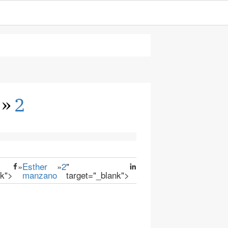
»
2
»
Esther
»
2
"
nk">
manzano
target="_blank">