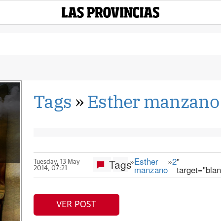
Tags
»
Esther manzano
»
Esther
»
2
"
Tags
Tuesday, 13 May
manzano
target="bla
2014, 07:21
VER POST