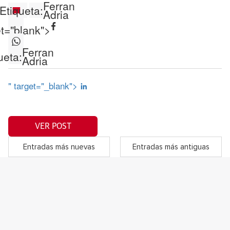
Ferran
Etiqueta:
Adria
et="blank">
Ferran
ueta:
Adria
" target="_blank">
VER POST
Entradas más nuevas
Entradas más antiguas