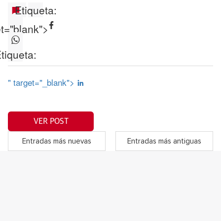
Etiqueta:
et="blank">
tiqueta:
" target="_blank">
VER POST
Entradas más nuevas
Entradas más antiguas