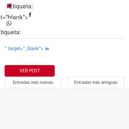
Etiqueta:
et="blank">
tiqueta:
" target="_blank">
VER POST
Entradas más nuevas
Entradas más antiguas