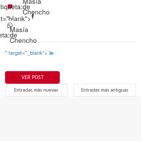
Masía
tiqueta:
de
Chencho
et="blank">
Masía
eta:
de
Chencho
" target="_blank">
VER POST
Entradas más nuevas
Entradas más antiguas