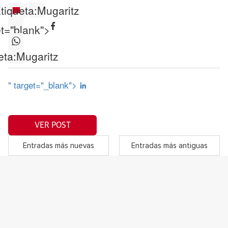
tiqueta:
Mugaritz
et="blank">
eta:
Mugaritz
" target="_blank">
VER POST
Entradas más nuevas
Entradas más antiguas