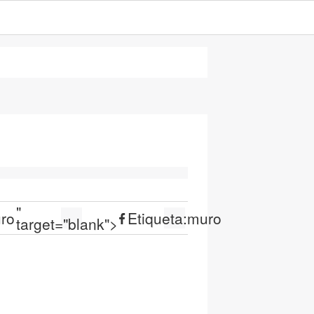
"
ro
Etiqueta:
muro
target="blank">