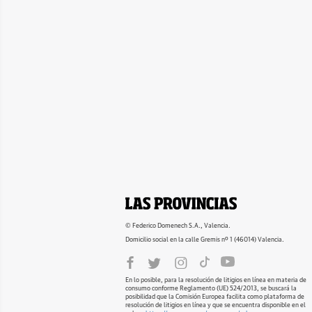
© Federico Domenech S.A., Valencia.
Domicilio social en la calle Gremis nº 1 (46014) Valencia.
En lo posible, para la resolución de litigios en línea en materia de
consumo conforme Reglamento (UE) 524/2013, se buscará la
posibilidad que la Comisión Europea facilita como plataforma de
resolución de litigios en línea y que se encuentra disponible en el