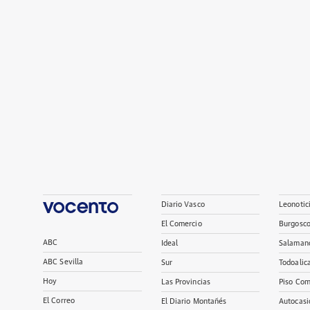
Diario Vasco
Leonotic
El Comercio
Burgosc
ABC
Ideal
Salaman
ABC Sevilla
Sur
Todoalic
Hoy
Las Provincias
Piso Com
El Correo
El Diario Montañés
Autocasi