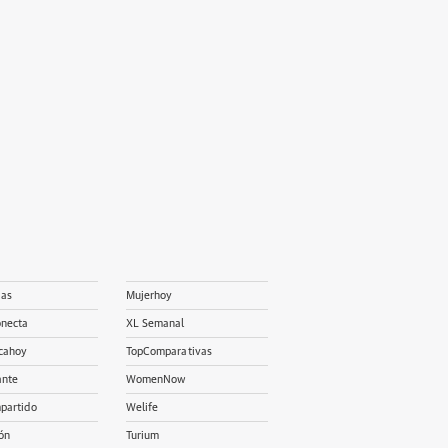
ias
Mujerhoy
onecta
XL Semanal
cahoy
TopComparativas
ante
WomenNow
partido
Welife
ón
Turium