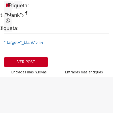
Etiqueta:
et="blank">
tiqueta:
" target="_blank">
VER POST
Entradas más nuevas
Entradas más antiguas