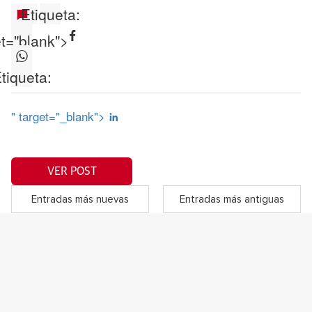
Etiqueta:
et="blank">
tiqueta:
" target="_blank">
VER POST
Entradas más nuevas
Entradas más antiguas