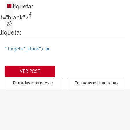
Etiqueta:
et="blank">
tiqueta:
" target="_blank">
VER POST
Entradas más nuevas
Entradas más antiguas