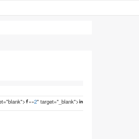
get="blank">
»
»
2
" target="_blank">