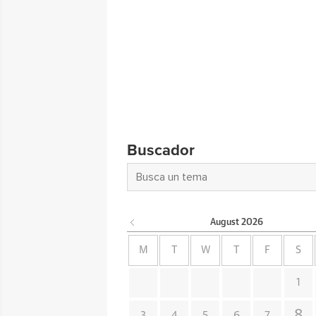
Buscador
August
2026
M
T
W
T
F
S
1
8
3
4
5
6
7