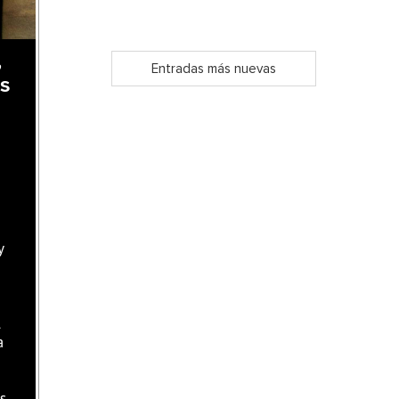
,
Entradas más nuevas
as
y
l
a