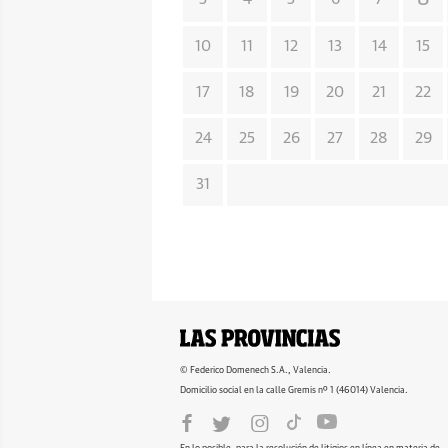
10
11
12
13
14
15
17
18
19
20
21
22
24
25
26
27
28
29
31
© Federico Domenech S.A., Valencia.
Domicilio social en la calle Gremis nº 1 (46014) Valencia.