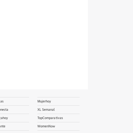
ias
Mujerhoy
onecta
XL Semanal
cahoy
TopComparativas
ante
WomenNow