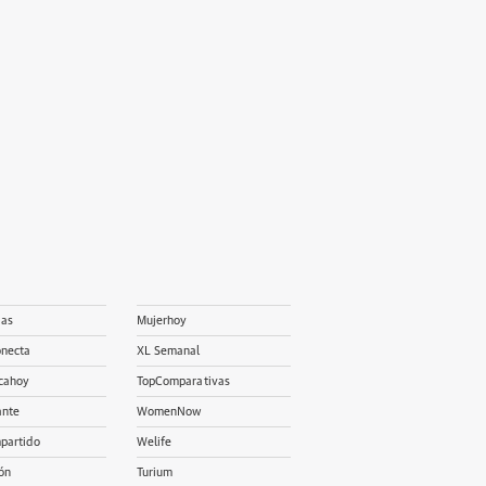
ias
Mujerhoy
onecta
XL Semanal
cahoy
TopComparativas
ante
WomenNow
partido
Welife
ón
Turium