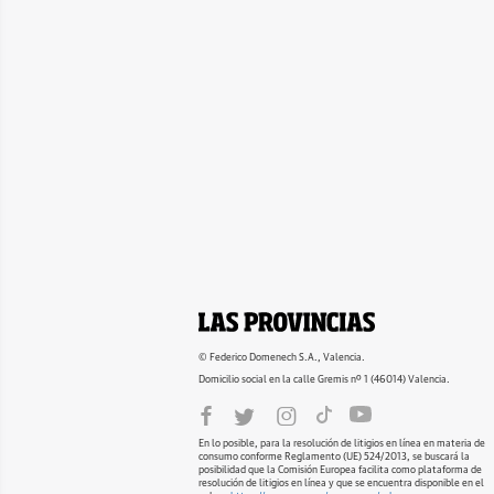
© Federico Domenech S.A., Valencia.
Domicilio social en la calle Gremis nº 1 (46014) Valencia.
En lo posible, para la resolución de litigios en línea en materia de
consumo conforme Reglamento (UE) 524/2013, se buscará la
posibilidad que la Comisión Europea facilita como plataforma de
resolución de litigios en línea y que se encuentra disponible en el