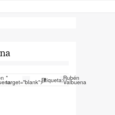
ena
én
"
Rubén
Etiqueta:
uena
target="blank">
Valbuena