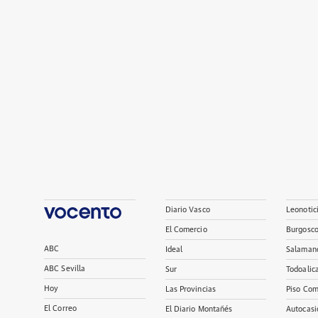
Diario Vasco
Leonotic
El Comercio
Burgosc
ABC
Ideal
Salaman
ABC Sevilla
Sur
Todoalic
Hoy
Las Provincias
Piso Com
El Correo
El Diario Montañés
Autocasi