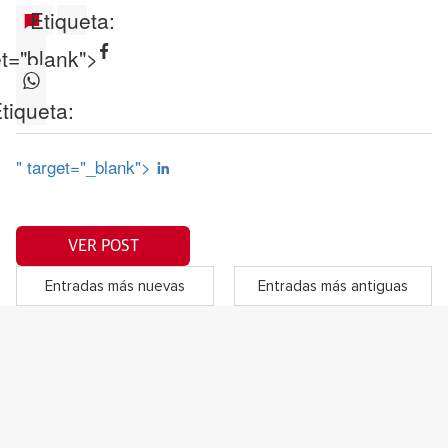
Etiqueta:
et="blank">
tiqueta:
" target="_blank">
VER POST
Entradas más nuevas
Entradas más antiguas