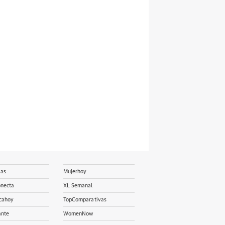
ias
Mujerhoy
onecta
XL Semanal
cahoy
TopComparativas
ante
WomenNow