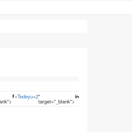
»
Tedeyu
»
2
"
lank">
target="_blank">