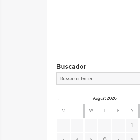
Buscador
August
2026
M
T
W
T
F
S
1
6
3
4
5
7
8