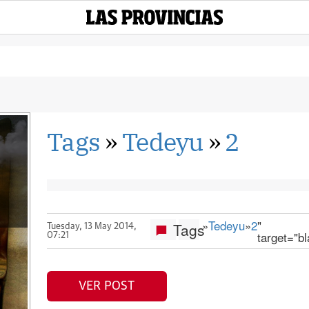
Tags
»
Tedeyu
»
2
»
Tedeyu
»
2
"
Tags
Tuesday, 13 May 2014,
target="b
07:21
VER POST