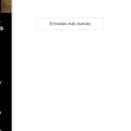
,
Entradas más nuevas
as
y
l
a