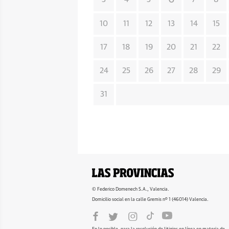
10
11
12
13
14
15
17
18
19
20
21
22
24
25
26
27
28
29
31
© Federico Domenech S.A., Valencia.
Domicilio social en la calle Gremis nº 1 (46014) Valencia.