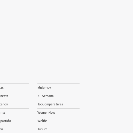
ias
Mujerhoy
onecta
XL Semanal
cahoy
TopComparativas
ante
WomenNow
partido
Welife
ón
Turium