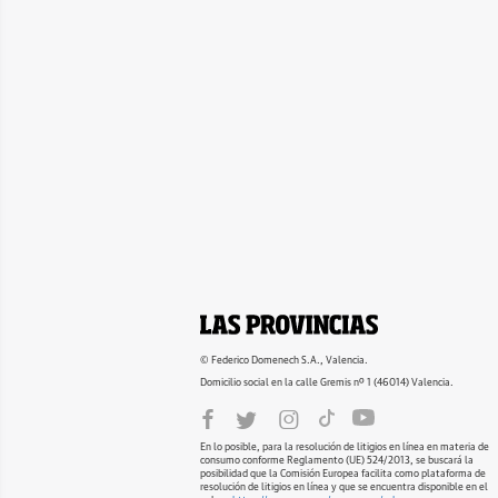
© Federico Domenech S.A., Valencia.
Domicilio social en la calle Gremis nº 1 (46014) Valencia.
En lo posible, para la resolución de litigios en línea en materia de
consumo conforme Reglamento (UE) 524/2013, se buscará la
posibilidad que la Comisión Europea facilita como plataforma de
resolución de litigios en línea y que se encuentra disponible en el