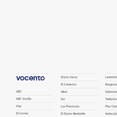
Diario Vasco
Leonotic
El Comercio
Burgosc
ABC
Ideal
Salaman
ABC Sevilla
Sur
Todoalic
Hoy
Las Provincias
Piso Com
El Correo
El Diario Montañés
Autocasi