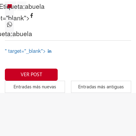
Etiqueta:
abuela
et="blank">
ueta:
abuela
" target="_blank">
VER POST
Entradas más nuevas
Entradas más antiguas