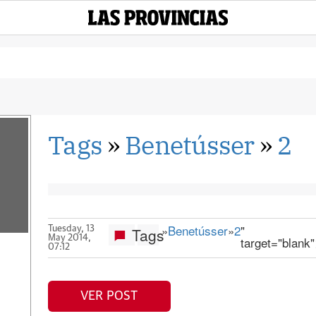
Tags
»
Benetússer
»
2
»
Benetússer
»
2
"
Tags
Tuesday, 13
May 2014,
target="blank
07:12
VER POST