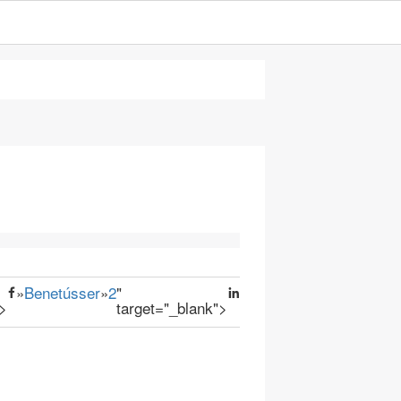
»
Benetússer
»
2
"
">
target="_blank">