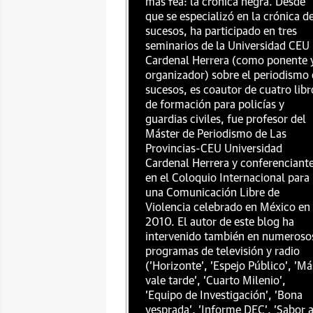
más fea: la crónica negra. Desde
que se especializó en la crónica d
sucesos, ha participado en tres
seminarios de la Universidad CEU
Cardenal Herrera (como ponente 
organizador) sobre el periodismo
sucesos, es coautor de cuatro libr
de formación para policías y
guardias civiles, fue profesor del
Máster de Periodismo de Las
Provincias-CEU Universidad
Cardenal Herrera y conferenciant
en el Coloquio Internacional para
una Comunicación Libre de
Violencia celebrado en México en
2010. El autor de este blog ha
intervenido también en numeroso
programas de televisión y radio
('Horizonte', 'Espejo Público', 'Má
vale tarde', 'Cuarto Milenio',
'Equipo de Investigación', 'Bona
vesprada', 'Informe DEC', 'Sabor 