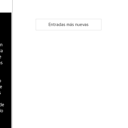
Entradas más nuevas
en
ia
e
as
o
e
s
de
do