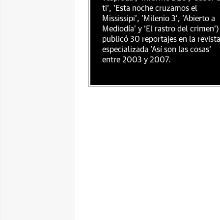
ti', 'Esta noche cruzamos el
Mississipi', 'Milenio 3', 'Abierto a
Mediodía' y 'El rastro del crimen')
publicó 30 reportajes en la revist
especializada 'Así son las cosas'
entre 2003 y 2007.