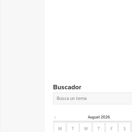
Buscador
August
2026
M
T
W
T
F
S