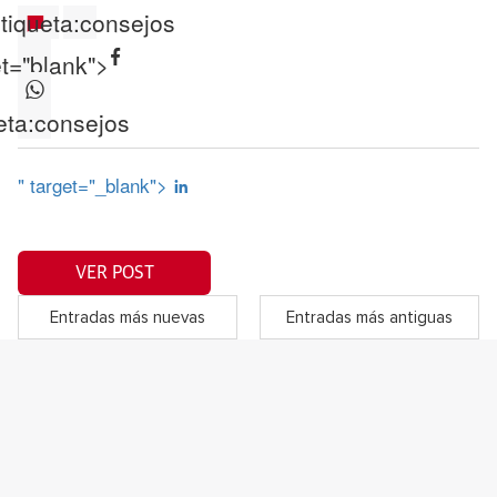
tiqueta:
consejos
et="blank">
eta:
consejos
" target="_blank">
VER POST
Entradas más nuevas
Entradas más antiguas