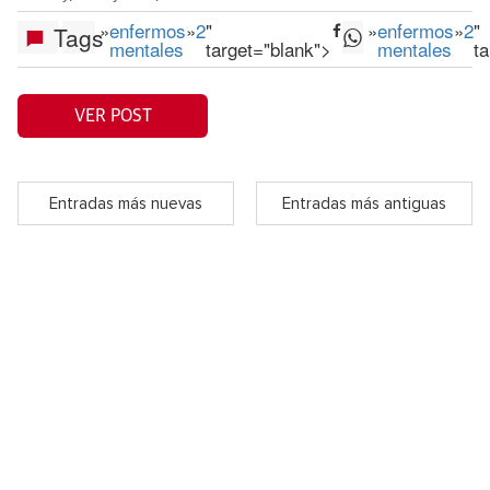
»
enfermos
»
2
"
»
enfermos
»
2
"
Tags
mentales
target="blank">
mentales
t
VER POST
Entradas más nuevas
Entradas más antiguas