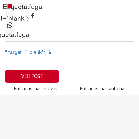
Etiqueta:
fuga
et="blank">
queta:
fuga
" target="_blank">
VER POST
Entradas más nuevas
Entradas más antiguas