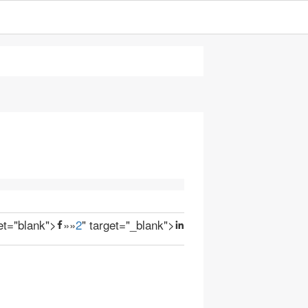
get="blank">
»
»
2
" target="_blank">