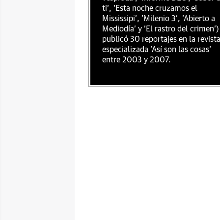
ti', 'Esta noche cruzamos el
Mississipi', 'Milenio 3', 'Abierto a
Mediodía' y 'El rastro del crimen')
publicó 30 reportajes en la revist
especializada 'Así son las cosas'
entre 2003 y 2007.