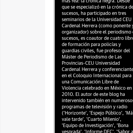
más fea: la crónica negra. Desde
que se especializó en la crónica d
sucesos, ha participado en tres
seminarios de la Universidad CEU
Cardenal Herrera (como ponente 
organizador) sobre el periodismo
sucesos, es coautor de cuatro libr
de formación para policías y
guardias civiles, fue profesor del
Máster de Periodismo de Las
Provincias-CEU Universidad
Cardenal Herrera y conferenciant
en el Coloquio Internacional para
una Comunicación Libre de
Violencia celebrado en México en
2010. El autor de este blog ha
intervenido también en numeroso
programas de televisión y radio
('Horizonte', 'Espejo Público', 'Má
vale tarde', 'Cuarto Milenio',
'Equipo de Investigación', 'Bona
vesprada', 'Informe DEC', 'Sabor 