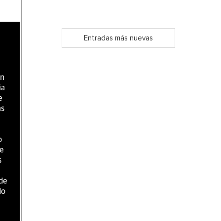
Entradas más nuevas
en
ia
e
as
o
e
s
de
do