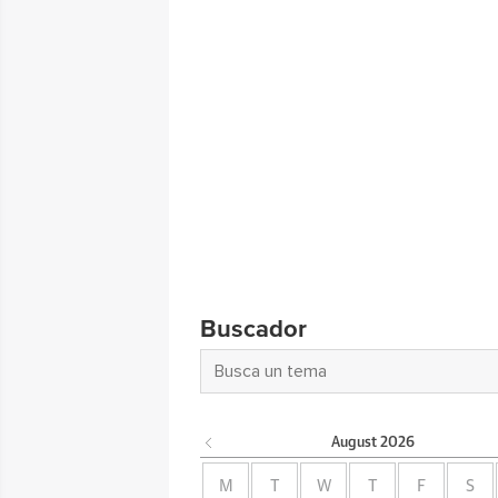
Buscador
August
2026
M
T
W
T
F
S