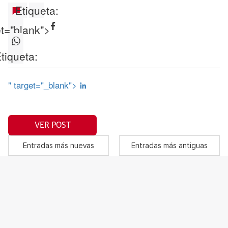
Etiqueta:
et="blank">
tiqueta:
" target="_blank">
VER POST
Entradas más nuevas
Entradas más antiguas