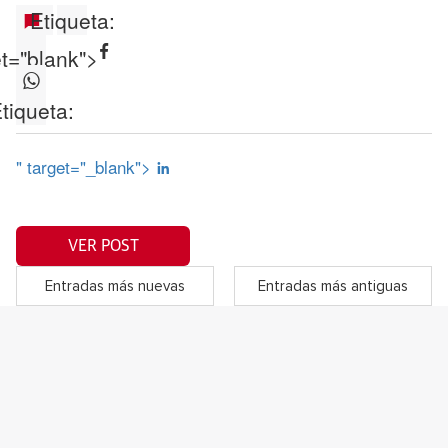
Etiqueta:
et="blank">
tiqueta:
" target="_blank">
VER POST
Entradas más nuevas
Entradas más antiguas