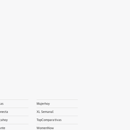
ias
Mujerhoy
onecta
XL Semanal
cahoy
TopComparativas
ante
WomenNow