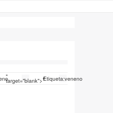
"
eno
Etiqueta:
veneno
target="blank">