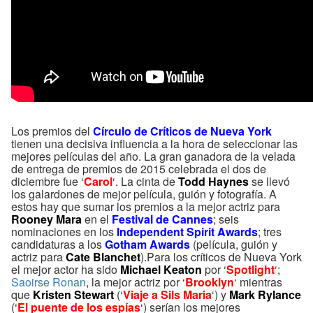
Los premios del
Círculo de Críticos de Nueva York
tienen una decisiva influencia a la hora de seleccionar las
mejores películas del año. La gran ganadora de la velada
de entrega de premios de 2015 celebrada el dos de
diciembre fue ‘
Carol
‘. La cinta de
Todd Haynes
se llevó
los galardones de mejor película, guión y fotografía. A
estos hay que sumar los premios a la mejor actriz para
Rooney Mara
en el
Festival de Cannes
; seis
nominaciones en los
Independent Spirit Awards
; tres
candidaturas a los
Gotham Awards
(película, guión y
actriz para
Cate Blanchet
).Para los críticos de Nueva York
el mejor actor ha sido
Michael Keaton
por ‘
Spotlight
‘;
Saoirse Ronan
, la mejor actriz por ‘
Brooklyn
‘ mientras
que
Kristen Stewart
(‘
Viaje a Sils Maria
‘) y
Mark Rylance
(‘
El puente de los espías
‘) serían los mejores