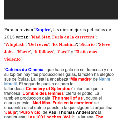
Para la revista ‘
Empire
‘, las diez mejores películas de
2015 serían: ‘
Mad Max. Furia en la carretera
‘;
‘
Whiplash
‘; ‘
Del revés
‘; ‘
Ex Machina
‘; ‘
Sicario
‘; ‘
Steve
Jobs
‘; ‘
Marte
‘; ‘
It follows
‘; ‘
Carol
‘ y ‘
El año más
violento
‘.
‘
Cahiers du Cinema
‘, que hace gala de ser francesa y en
su top ten hay tres producciones galas, también ha elegido
sus películas. La lista la encabeza ‘
Mia madre
‘ de
Nanni
Moretti
. El segundo puesto es para la
tailandesa
‘
Cemetery of Splendour
‘
mientras que la
francesa
‘
L’ombre des femmes
‘
cierra el podio. La
también producción gala ‘
The smell of us
‘, ocupa el
cuarto puesto. ‘
Mad Max. Furia en la carretera
‘ se
encuentra en el quinto puesto a la que siguen la argentina
‘
Jauja
‘; ‘
Puro vicio
‘ de
Paul Thomas Anderson
; la
portuguesa ‘
Las 1001 noches. Vol 1
‘; la lituana ‘
The