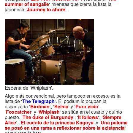
summer of sangaile
‘ mientras que cierra la lista la
japonesa ‘
Journey to shore
‘.
Escena de 'Whiplash'.
Algo más convencional, pero tampoco en exceso, es la
lista de ‘
The Telegraph
‘. El podium lo ocupan la
oscarizada ‘
Birdman
‘, ‘
Selma
‘ y ‘
Puro vicio
‘.
‘
Foxcatcher
‘ y ‘
Whiplash
‘ se sitúa en el cuarto y quinto
puesto. ‘
The duke of Burgundy
‘, ‘
It follows
‘, ‘
Siempre
Alice
‘, ‘
El cuento de la princesa Kaguya
‘ y ‘
Una paloma
se posó en una rama a reflexionar sobre la existencia
‘