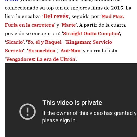
confeccionado su top ten de mejores films de 2015. La
Del revés
lista la encabza ‘
‘, seguida por ‘
Mad Max.
Furia en la carretera
‘ y ‘
Marte
‘. A partir de la cuarta
posición se encuentran: ‘
Straight Outta Compton
‘,
‘
Sicario’
, ‘
Yo, él y Raquel
‘, ‘
Kingsman; Servicio
Secreto
‘; ‘
Ex machina
‘; ‘
Ant-Man
‘ y cierra la lista
‘
Vengadores: La era de Ultrón
‘.