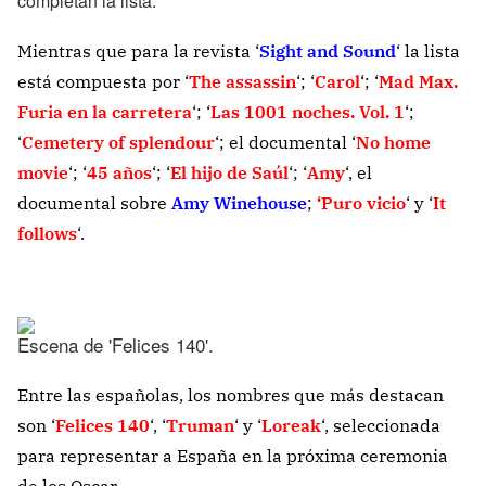
completan la lista.
Mientras que para la revista ‘
Sight and Sound
‘ la lista
está compuesta por ‘
The assassin
‘; ‘
Carol
‘; ‘
Mad Max.
Furia en la carretera
‘; ‘
Las 1001 noches. Vol. 1
‘;
‘
Cemetery of splendour
‘; el documental ‘
No home
movie
‘; ‘
45 años
‘; ‘
El hijo de Saúl
‘; ‘
Amy
‘, el
documental sobre
Amy Winehouse
;
‘Puro vicio
‘ y ‘
It
follows
‘.
Escena de 'Felices 140'.
Entre las españolas, los nombres que más destacan
son ‘
Felices 140
‘, ‘
Truman
‘ y ‘
Loreak
‘, seleccionada
para representar a España en la próxima ceremonia
de los Oscar.