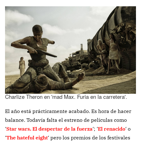
Charlize Theron en 'mad Max. Furia en la carretera'.
El año está prácticamente acabado. Es hora de hacer
balance. Todavía falta el estreno de películas como
‘
Star wars. El despertar de la fuerza
‘; ‘
El renacido
‘ o
‘
The hateful eight
‘ pero los premios de los festivales