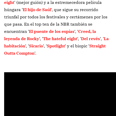
eight
‘ (mejor guión) y a la estremecedora película
húngara ‘
El hijo de Saúl
‘, que sigue su recorrido
triunfal por todos los festivales y certámenes por los
que pasa. En el top ten de la NBR también se
encuentran ‘
El puente de los espías
‘, ‘
Creed, la
leyenda de Rocky
‘, ‘
The hateful eight
‘, ‘
Del revés
‘, ‘
La
habitación
‘, ‘
Sicario
‘, ‘
Spotlight
‘ y el biopic ‘
Straight
Outta Compton
‘.