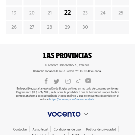
22
19
20
21
23
24
25
26
27
28
29
30
© Federico Domenech S.A., Valencia.
Domicilio social en la calle Gremis nº 1 (46014) Valencia.
En lo posible, para la resolución de litigios en línea en materia de consumo conforme
Reglamento (UE) 524/2013, se buscará la posibilidad que la Comisión Europea facilita
como plataforma de resolución de litigios en línea y que se encuentra disponible en el
enlace
https://ec.europa.eu/consumers/odr
.
Contactar
Aviso legal
Condiciones de uso
Política de privacidad